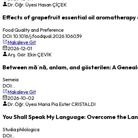
Dr. Öğr. Üyesi Hasan ÇİÇEK
Effects of grapefruit essential oil aromatherapy 
Food Quality and Preference
DOI:
10.1016/j.foodqual.2026.106039
Makaleye Git
2026-12-01
Arş. Gör. Ekin ÇEVİK
Between māʿnā, anlam, and gösterilen: A Geneal
Semeia
DOI:
.
Makaleye Git
2026-10-02
Dr. Öğr. Üyesi Maria Pia Ester CRISTALDI
You Shall Speak My Language: Overcome the Lang
Studia philologica
DOI:
.