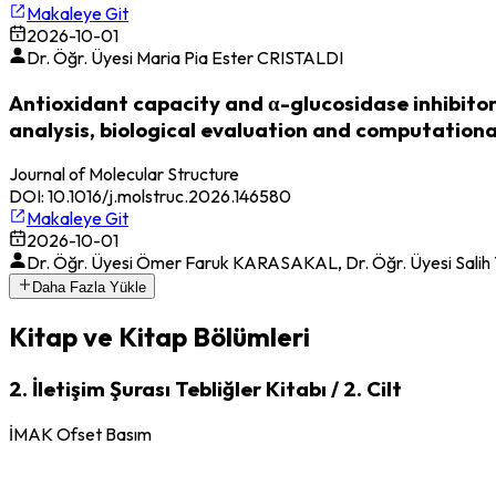
Makaleye Git
2026-10-01
Dr. Öğr. Üyesi Maria Pia Ester CRISTALDI
Antioxidant capacity and α-glucosidase inhibitor
analysis, biological evaluation and computation
Journal of Molecular Structure
DOI:
10.1016/j.molstruc.2026.146580
Makaleye Git
2026-10-01
Dr. Öğr. Üyesi Ömer Faruk KARASAKAL, Dr. Öğr. Üyesi Sali
Daha Fazla Yükle
Kitap ve Kitap Bölümleri
2. İletişim Şurası Tebliğler Kitabı / 2. Cilt
İMAK Ofset Basım