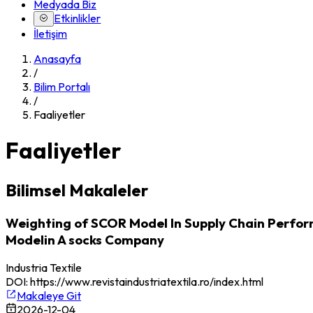
Medyada Biz
Etkinlikler
İletişim
Anasayfa
/
Bilim Portalı
/
Faaliyetler
Faaliyetler
Bilimsel Makaleler
Weighting of SCOR Model In Supply Chain Perform
Modelin A socks Company
Industria Textile
DOI:
https://www.revistaindustriatextila.ro/index.html
Makaleye Git
2026-12-04